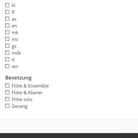
kl
lf
as
en
mk
mv
gs
mdv
tt
wn
Besetzung
Flöte & Ensemble
Flöte & Klavier
Flöte solo
Gesang