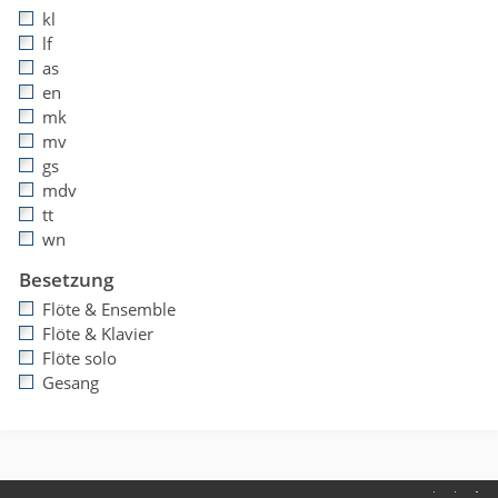
kl
lf
as
en
mk
mv
gs
mdv
tt
wn
Besetzung
Flöte & Ensemble
Flöte & Klavier
Flöte solo
Gesang