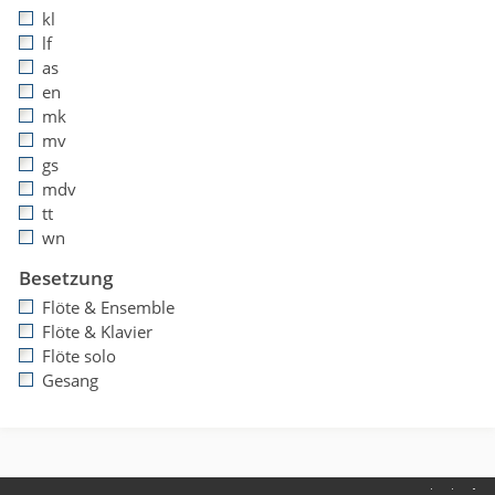
kl
lf
as
en
mk
mv
gs
mdv
tt
wn
Besetzung
Flöte & Ensemble
Flöte & Klavier
Flöte solo
Gesang