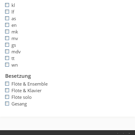
kl
lf
as
en
mk
mv
gs
mdv
tt
wn
Besetzung
Flöte & Ensemble
Flöte & Klavier
Flöte solo
Gesang