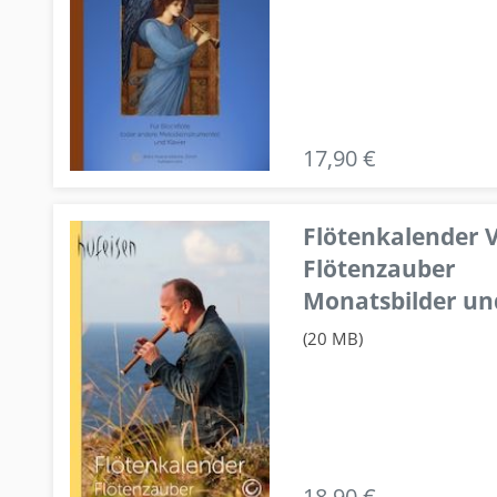
17,90 €
Flötenkalender V
Flötenzauber
Monatsbilder un
(20 MB)
18,90 €