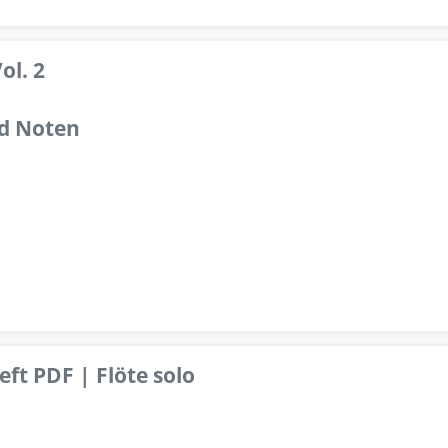
ol. 2
d Noten
ft PDF | Flöte solo