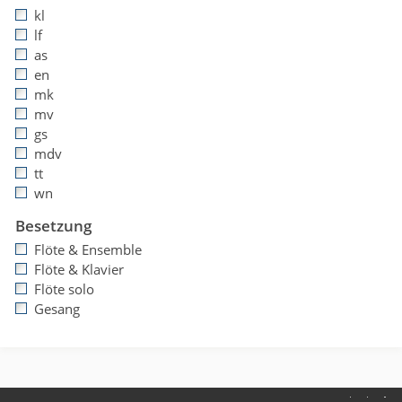
kl
lf
as
en
mk
mv
gs
mdv
tt
wn
Besetzung
Flöte & Ensemble
Flöte & Klavier
Flöte solo
Gesang