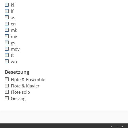
kl
lf
as
en
mk
mv
gs
mdv
tt
wn
Besetzung
Flöte & Ensemble
Flöte & Klavier
Flöte solo
Gesang