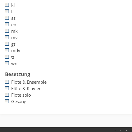
kl
lf
as
en
mk
mv
gs
mdv
tt
wn
Besetzung
Flöte & Ensemble
Flöte & Klavier
Flöte solo
Gesang