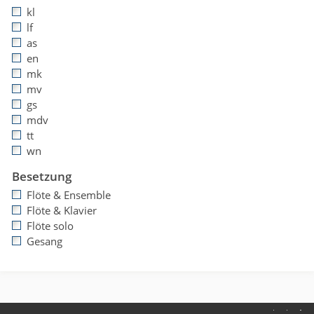
kl
lf
as
en
mk
mv
gs
mdv
tt
wn
Besetzung
Flöte & Ensemble
Flöte & Klavier
Flöte solo
Gesang