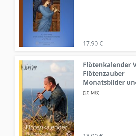
17,90 €
Flötenkalender V
Flötenzauber
Monatsbilder un
(20 MB)
18,90 €