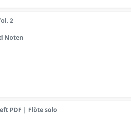
ol. 2
d Noten
ft PDF | Flöte solo