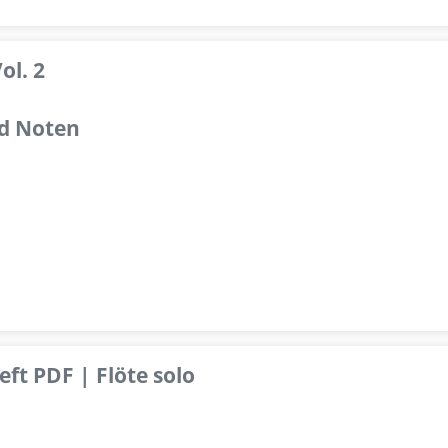
ol. 2
d Noten
ft PDF | Flöte solo