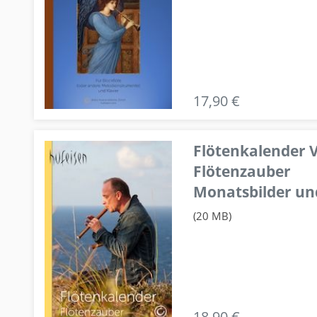
17,90 €
Flötenkalender V
Flötenzauber
Monatsbilder un
(20 MB)
18,90 €