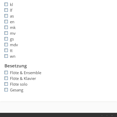
kl
lf
as
en
mk
mv
gs
mdv
tt
wn
Besetzung
Flöte & Ensemble
Flöte & Klavier
Flöte solo
Gesang