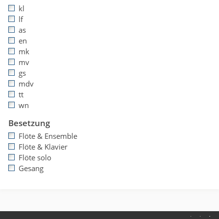
kl
lf
as
en
mk
mv
gs
mdv
tt
wn
Besetzung
Flöte & Ensemble
Flöte & Klavier
Flöte solo
Gesang