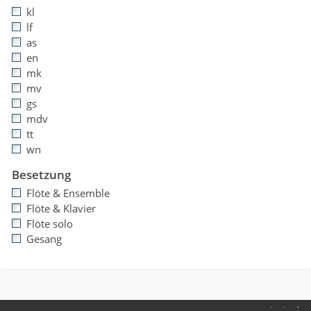
kl
lf
as
en
mk
mv
gs
mdv
tt
wn
Besetzung
Flöte & Ensemble
Flöte & Klavier
Flöte solo
Gesang