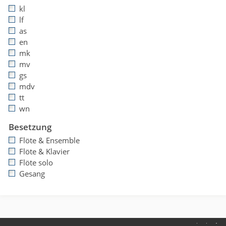
kl
lf
as
en
mk
mv
gs
mdv
tt
wn
Besetzung
Flöte & Ensemble
Flöte & Klavier
Flöte solo
Gesang