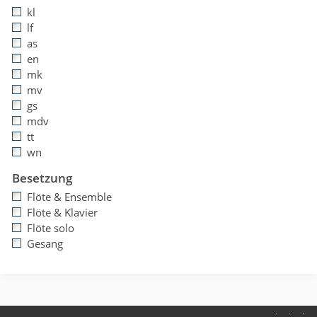
kl
lf
as
en
mk
mv
gs
mdv
tt
wn
Besetzung
Flöte & Ensemble
Flöte & Klavier
Flöte solo
Gesang