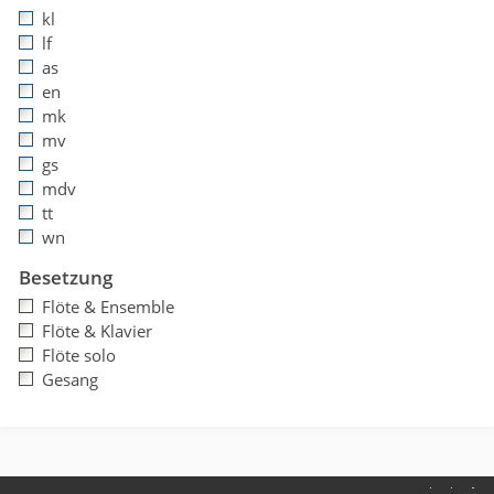
kl
lf
as
en
mk
mv
gs
mdv
tt
wn
Besetzung
Flöte & Ensemble
Flöte & Klavier
Flöte solo
Gesang