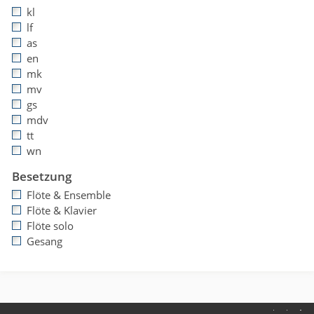
kl
lf
as
en
mk
mv
gs
mdv
tt
wn
Besetzung
Flöte & Ensemble
Flöte & Klavier
Flöte solo
Gesang