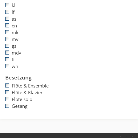
kl
lf
as
en
mk
mv
gs
mdv
tt
wn
Besetzung
Flöte & Ensemble
Flöte & Klavier
Flöte solo
Gesang