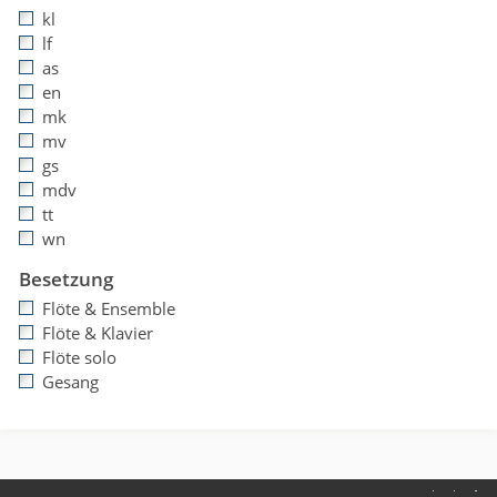
kl
lf
as
en
mk
mv
gs
mdv
tt
wn
Besetzung
Flöte & Ensemble
Flöte & Klavier
Flöte solo
Gesang