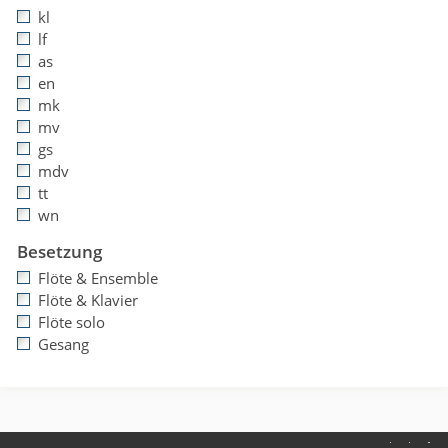
kl
lf
as
en
mk
mv
gs
mdv
tt
wn
Besetzung
Flöte & Ensemble
Flöte & Klavier
Flöte solo
Gesang