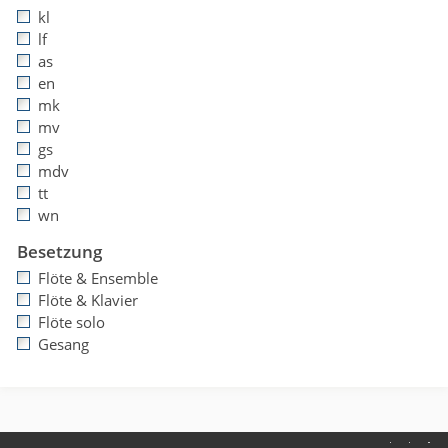
kl
lf
as
en
mk
mv
gs
mdv
tt
wn
Besetzung
Flöte & Ensemble
Flöte & Klavier
Flöte solo
Gesang