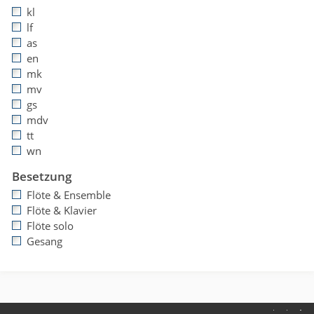
kl
lf
as
en
mk
mv
gs
mdv
tt
wn
Besetzung
Flöte & Ensemble
Flöte & Klavier
Flöte solo
Gesang