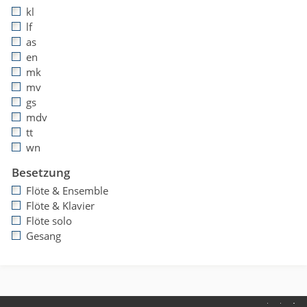
kl
lf
as
en
mk
mv
gs
mdv
tt
wn
Besetzung
Flöte & Ensemble
Flöte & Klavier
Flöte solo
Gesang