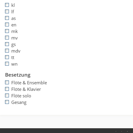
kl
lf
as
en
mk
mv
gs
mdv
tt
wn
Besetzung
Flöte & Ensemble
Flöte & Klavier
Flöte solo
Gesang