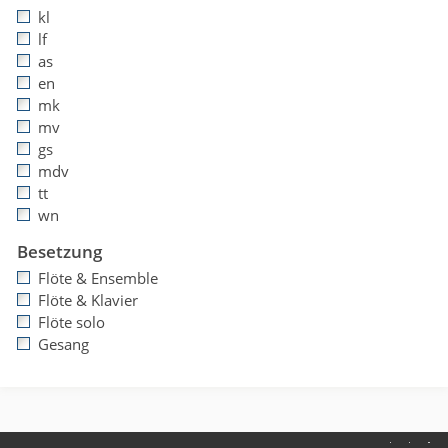
kl
lf
as
en
mk
mv
gs
mdv
tt
wn
Besetzung
Flöte & Ensemble
Flöte & Klavier
Flöte solo
Gesang