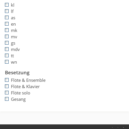
kl
lf
as
en
mk
mv
gs
mdv
tt
wn
Besetzung
Flöte & Ensemble
Flöte & Klavier
Flöte solo
Gesang