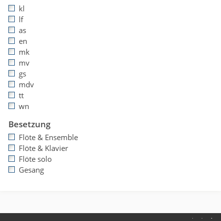
kl
lf
as
en
mk
mv
gs
mdv
tt
wn
Besetzung
Flöte & Ensemble
Flöte & Klavier
Flöte solo
Gesang