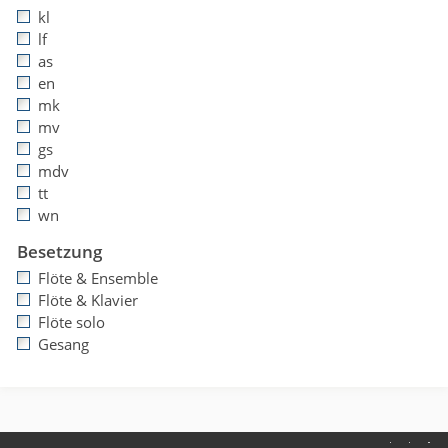
kl
lf
as
en
mk
mv
gs
mdv
tt
wn
Besetzung
Flöte & Ensemble
Flöte & Klavier
Flöte solo
Gesang