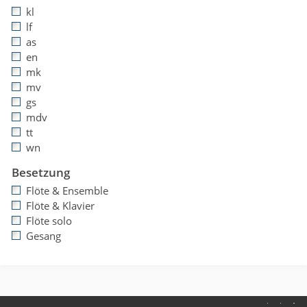
kl
lf
as
en
mk
mv
gs
mdv
tt
wn
Besetzung
Flöte & Ensemble
Flöte & Klavier
Flöte solo
Gesang