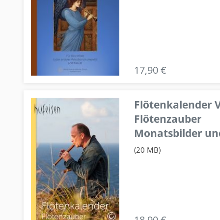
17,90 €
Flötenkalender V
Flötenzauber
Monatsbilder un
(20 MB)
18,90 €