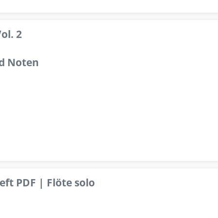
ol. 2
d Noten
ft PDF | Flöte solo