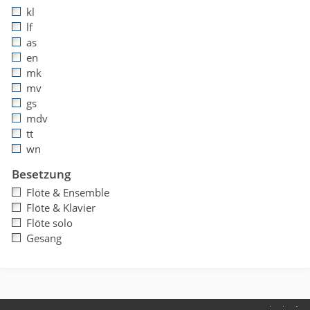
kl
lf
as
en
mk
mv
gs
mdv
tt
wn
Besetzung
Flöte & Ensemble
Flöte & Klavier
Flöte solo
Gesang