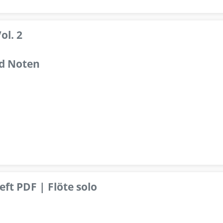
ol. 2
d Noten
ft PDF | Flöte solo