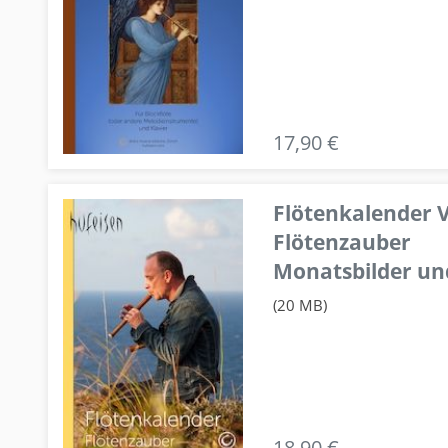
17,90 €
Flötenkalender V
Flötenzauber
Monatsbilder un
(20 MB)
18,90 €