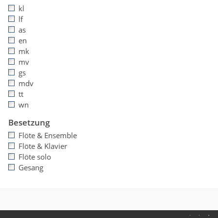
kl
lf
as
en
mk
mv
gs
mdv
tt
wn
Besetzung
Flöte & Ensemble
Flöte & Klavier
Flöte solo
Gesang