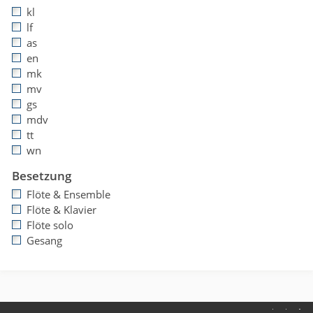
kl
lf
as
en
mk
mv
gs
mdv
tt
wn
Besetzung
Flöte & Ensemble
Flöte & Klavier
Flöte solo
Gesang