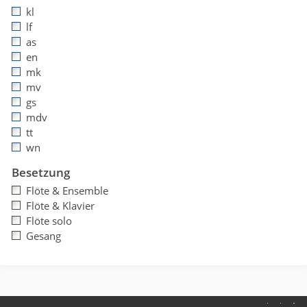
kl
lf
as
en
mk
mv
gs
mdv
tt
wn
Besetzung
Flöte & Ensemble
Flöte & Klavier
Flöte solo
Gesang