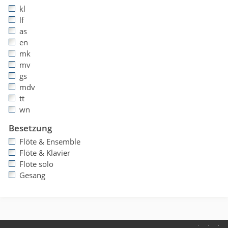
kl
lf
as
en
mk
mv
gs
mdv
tt
wn
Besetzung
Flöte & Ensemble
Flöte & Klavier
Flöte solo
Gesang