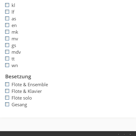
kl
lf
as
en
mk
mv
gs
mdv
tt
wn
Besetzung
Flöte & Ensemble
Flöte & Klavier
Flöte solo
Gesang