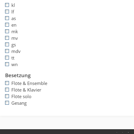
kl
lf
as
en
mk
mv
gs
mdv
tt
wn
Besetzung
Flöte & Ensemble
Flöte & Klavier
Flöte solo
Gesang