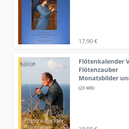
17,90 €
Flötenkalender V
Flötenzauber
Monatsbilder un
(20 MB)
18,90 €