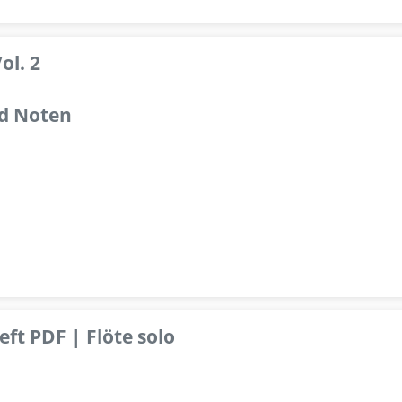
ol. 2
d Noten
ft PDF | Flöte solo