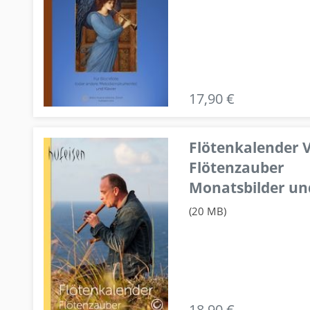
17,90 €
Flötenkalender V
Flötenzauber
Monatsbilder un
(20 MB)
18,90 €