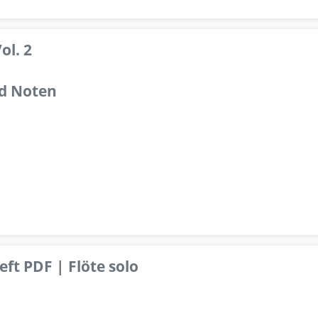
ol. 2
d Noten
ft PDF | Flöte solo