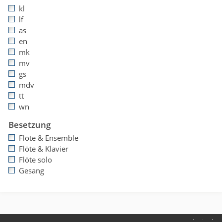
kl
lf
as
en
mk
mv
gs
mdv
tt
wn
Besetzung
Flöte & Ensemble
Flöte & Klavier
Flöte solo
Gesang