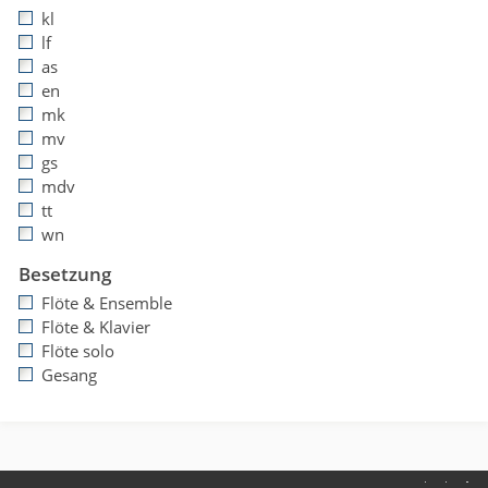
kl
lf
as
en
mk
mv
gs
mdv
tt
wn
Besetzung
Flöte & Ensemble
Flöte & Klavier
Flöte solo
Gesang