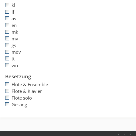
kl
lf
as
en
mk
mv
gs
mdv
tt
wn
Besetzung
Flöte & Ensemble
Flöte & Klavier
Flöte solo
Gesang