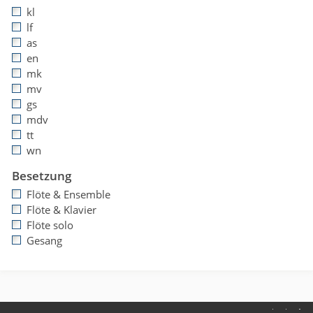
kl
lf
as
en
mk
mv
gs
mdv
tt
wn
Besetzung
Flöte & Ensemble
Flöte & Klavier
Flöte solo
Gesang