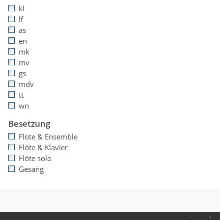
kl
lf
as
en
mk
mv
gs
mdv
tt
wn
Besetzung
Flöte & Ensemble
Flöte & Klavier
Flöte solo
Gesang