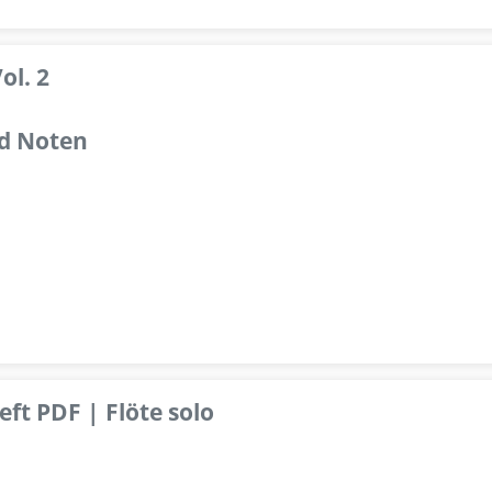
ol. 2
d Noten
ft PDF | Flöte solo