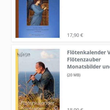
17,90 €
Flötenkalender V
Flötenzauber
Monatsbilder un
(20 MB)
18,90 €