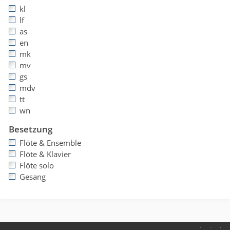
kl
lf
as
en
mk
mv
gs
mdv
tt
wn
Besetzung
Flöte & Ensemble
Flöte & Klavier
Flöte solo
Gesang