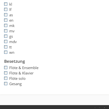
kl
lf
as
en
mk
mv
gs
mdv
tt
wn
Besetzung
Flöte & Ensemble
Flöte & Klavier
Flöte solo
Gesang