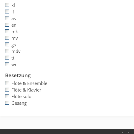
kl
lf
as
en
mk
mv
gs
mdv
tt
wn
Besetzung
Flöte & Ensemble
Flöte & Klavier
Flöte solo
Gesang